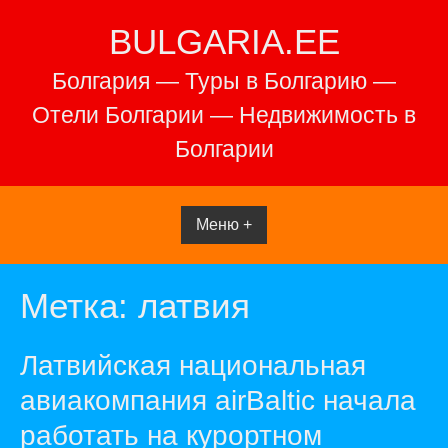
Перейти
BULGARIA.EE
к
содержимому
Болгария — Туры в Болгарию —
Отели Болгарии — Недвижимость в
Болгарии
Меню +
Метка:
латвия
Латвийская национальная
авиакомпания airBaltic начала
работать на курортном