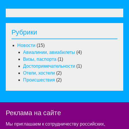
airB
зап
«к
ре
Рубрики
Риг
Ва
Новости
(15)
Авиалинии, авиабилеты
(4)
Визы, паспорта
(1)
Достопримечательности
(1)
Отели, хостели
(2)
Происшествия
(2)
Реклама на сайте
Мы приглашаем к сотрудничеству российских,