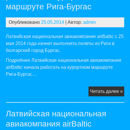
маршруте Рига-Бургас
Опубликовано
25.05.2014
| Автор:
admin
Латвийская национальная авиакомпания airBaltic с 25
мая 2014 года начнет выполнять полеты из Риги в
болгарский город Бургас.
Подробнее Латвийская национальная авиакомпания
airBaltic начала работать на курортном маршруте
Рига-Бургас…
Ла
Читать далее »
на
ав
Латвийская национальная
airB
на
авиакомпания airBaltic
раб