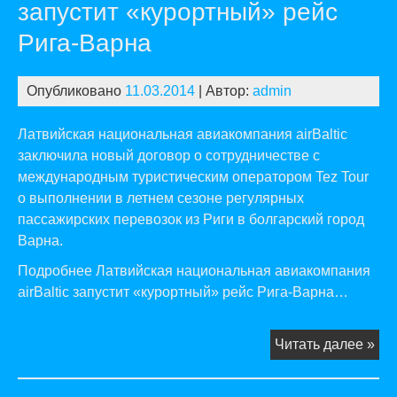
запустит «курортный» рейс
на
кур
Рига-Варна
ма
Риг
Опубликовано
11.03.2014
| Автор:
admin
Бур
Латвийская национальная авиакомпания airBaltic
заключила новый договор о сотрудничестве с
международным туристическим оператором Tez Tour
о выполнении в летнем сезоне регулярных
пассажирских перевозок из Риги в болгарский город
Варна.
Подробнее Латвийская национальная авиакомпания
airBaltic запустит «курортный» рейс Рига-Варна…
Ла
Читать далее »
на
ав